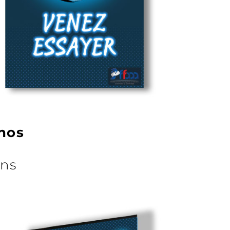
nos
ons