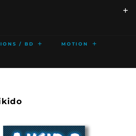
IONS / BD
MOTION
ikido