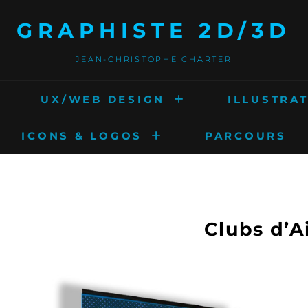
GRAPHISTE 2D/3D
JEAN-CHRISTOPHE CHARTER
UX/WEB DESIGN
ILLUSTRAT
ICONS & LOGOS
PARCOURS
Clubs d’A